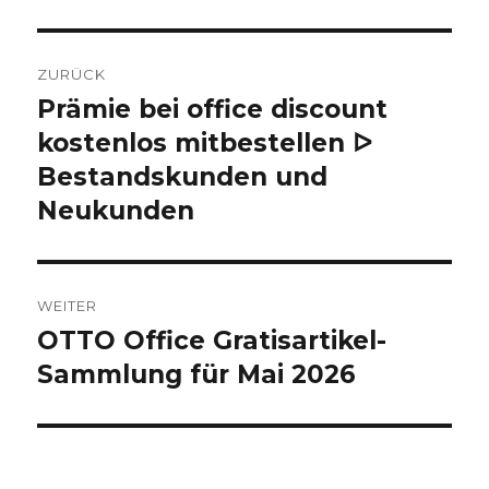
Beitragsnavigation
ZURÜCK
Prämie bei office discount
Vorheriger
kostenlos mitbestellen ᐅ
Beitrag:
Bestandskunden und
Neukunden
WEITER
OTTO Office Gratisartikel-
Nächster
Sammlung für Mai 2026
Beitrag: