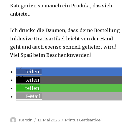
Kategorien so manch ein Produkt, das sich
anbietet.
Ich drücke die Daumen, dass deine Bestellung
inklusive Gratisartikel leicht von der Hand
geht und auch ebenso schnell geliefert wird!
Viel Spaß beim Beschenktwerden!
teilen
teilen
teilen
E-Mail
Autor
Kerstin
Veröffentlicht
13. Mai 2026
Kategorien
Printus Gratisartikel
am