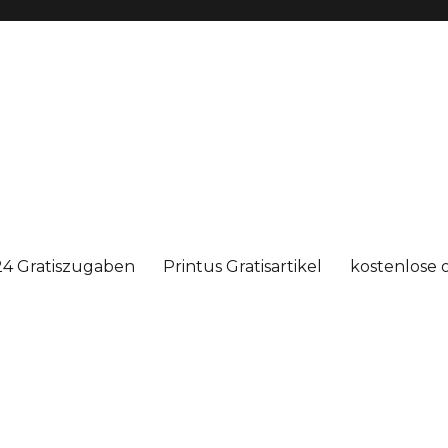
4 Gratiszugaben
Printus Gratisartikel
kostenlose 