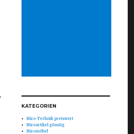
e
KATEGORIEN
Büro-Technik preiswert
Büroartikel günstig
Büromöbel