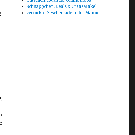
Gutscheincodes für Onlineshops
Schnäppchen, Deals & Gratisartikel
g
verrückte Geschenkideen für Männer
,
n
r