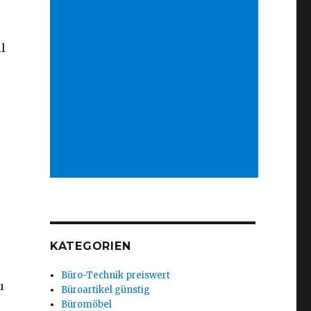
l
KATEGORIEN
Büro-Technik preiswert
u
Büroartikel günstig
Büromöbel