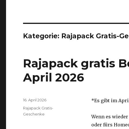
Kategorie:
Rajapack Gratis-G
Rajapack gratis 
April 2026
Veröffentlicht
16. April 2026
*Es gibt im Apri
am
Kategorien
Rajapack Gratis-
Geschenke
Wenn es wieder 
oder fürs Homeof