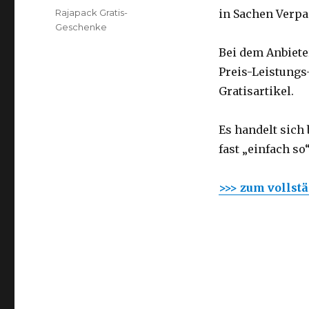
am
Kategorien
Rajapack Gratis-
in Sachen Verpa
Geschenke
Bei dem Anbiete
Preis-Leistungs
Gratisartikel.
Es handelt sich
fast „einfach so
>>> zum vollst