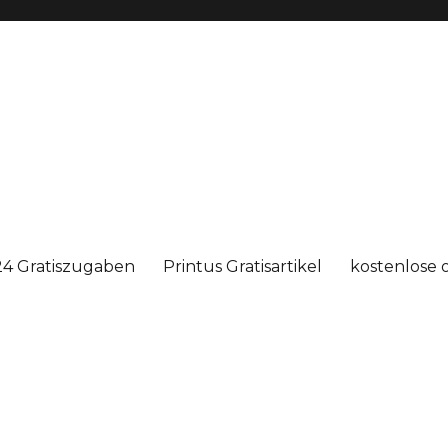
4 Gratiszugaben
Printus Gratisartikel
kostenlose 