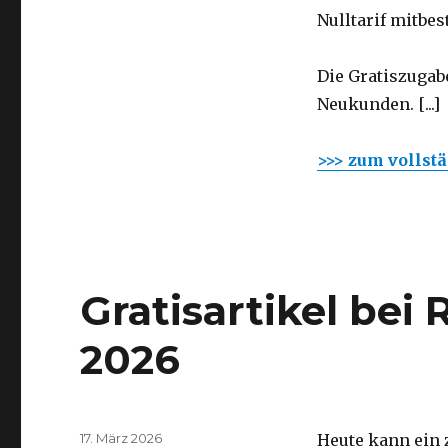
Nulltarif mitbes
Die Gratiszugab
Neukunden. [...]
>>> zum vollst
Gratisartikel bei 
2026
Veröffentlicht
17. März 2026
Heute kann ein 