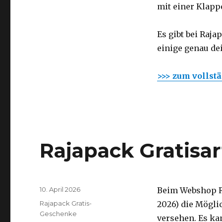
mit einer Klapp
Es gibt bei Raja
einige genau de
>>> zum vollst
Rajapack Gratisar
Veröffentlicht
10. April 2026
Beim Webshop RA
am
Kategorien
Rajapack Gratis-
2026) die Mögli
Geschenke
versehen. Es ka