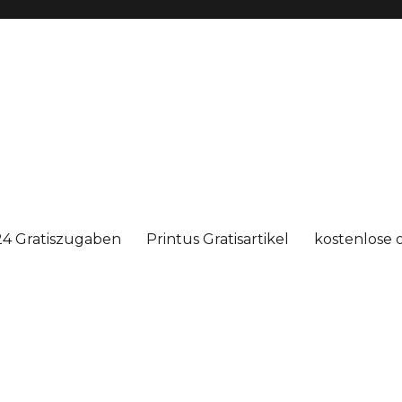
4 Gratiszugaben
Printus Gratisartikel
kostenlose 