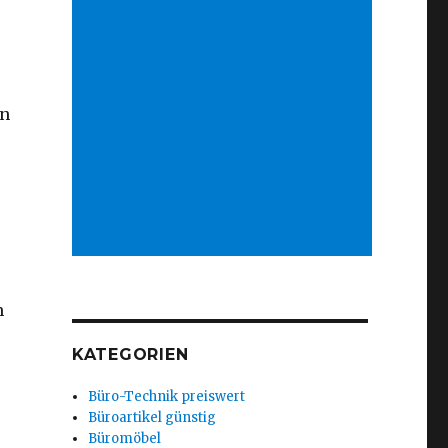
en
m
KATEGORIEN
Büro-Technik preiswert
Büroartikel günstig
Büromöbel