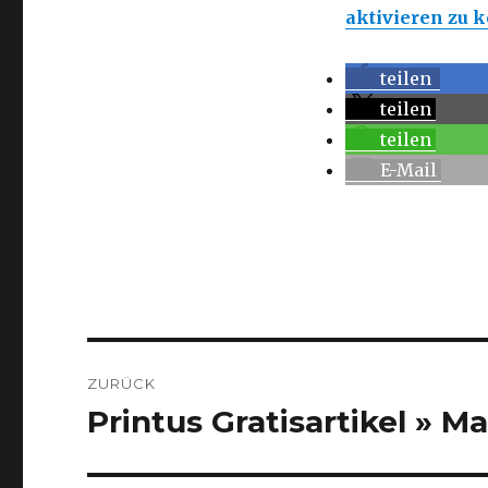
aktivieren zu 
teilen
teilen
teilen
E-Mail
Beitragsnavigation
ZURÜCK
Printus Gratisartikel » M
Vorheriger
Beitrag: