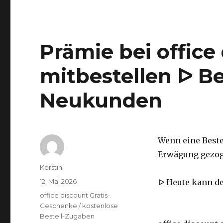
Prämie bei office
mitbestellen ᐅ 
Neukunden
Wenn eine Beste
Erwägung gezoge
Autor
Kerstin
Veröffentlicht
12. Mai 2026
ᐅ Heute kann de
am
Kategorien
office discount Gratis-
Geschenke / kostenlose
Bestell-Zugaben