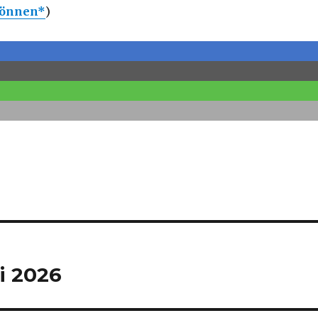
können*
)
ai 2026