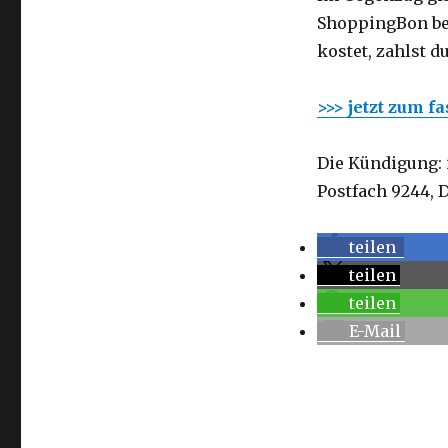
ShoppingBon bei
kostet, zahlst d
>>> jetzt zum f
Die Kündigung: 
Postfach 9244, 
teilen
teilen
teilen
E-Mail