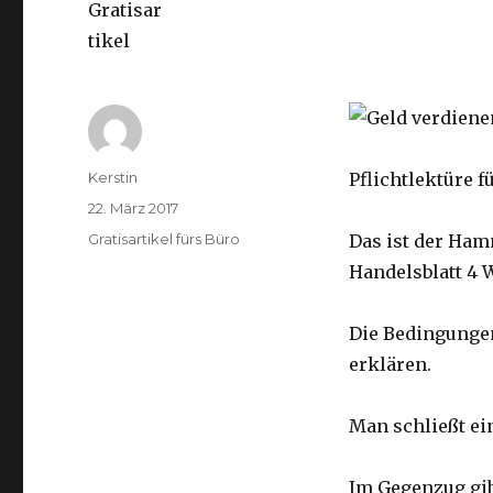
Autor
Kerstin
Pflichtlektüre 
Veröffentlicht
22. März 2017
am
Kategorien
Gratisartikel fürs Büro
Das ist der Ham
Handelsblatt 4 
Die Bedingungen
erklären.
Man schließt ei
Im Gegenzug gib