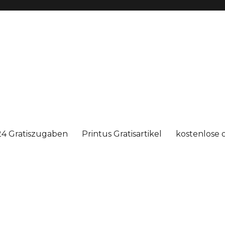
4 Gratiszugaben
Printus Gratisartikel
kostenlose 