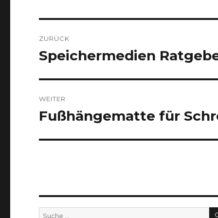
Beitragsnavigation
ZURÜCK
Speichermedien Ratgeber
Vorheriger
Beitrag:
WEITER
Fußhängematte für Schre
Nächster
Beitrag:
Suche