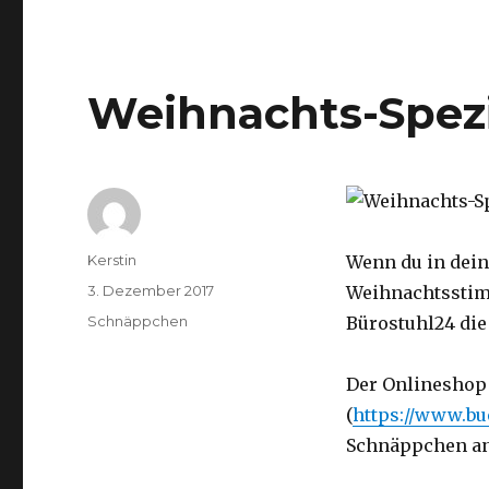
Weihnachts-Spezi
Autor
Kerstin
Wenn du in dein
Veröffentlicht
3. Dezember 2017
Weihnachtsstim
am
Kategorien
Schnäppchen
Bürostuhl24 di
Der Onlineshop 
(
https://www.bu
Schnäppchen an,