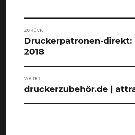
Beitragsnavigation
ZURÜCK
Druckerpatronen-direkt:
Vorheriger
Beitrag:
2018
WEITER
druckerzubehör.de | att
Nächster
Beitrag: