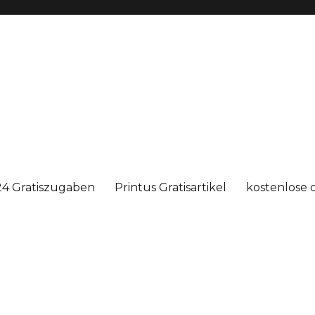
4 Gratiszugaben
Printus Gratisartikel
kostenlose 