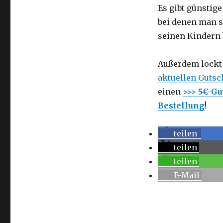
Es gibt günstig
bei denen man s
seinen Kindern 
Außerdem lockt 
aktuellen Gutsc
einen
>>> 5€-Gu
Bestellung
!
teilen
teilen
teilen
E-Mail