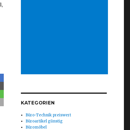
l,
KATEGORIEN
Büro-Technik preiswert
Büroartikel günstig
Büromöbel