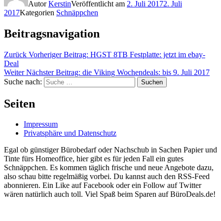
Autor
Kerstin
Veröffentlicht am
2. Juli 2017
2. Juli
2017
Kategorien
Schnäppchen
Beitragsnavigation
Zurück
Vorheriger Beitrag:
HGST 8TB Festplatte: jetzt im ebay-
Deal
Weiter
Nächster Beitrag:
die Viking Wochendeals: bis 9. Juli 2017
Suche nach:
Suchen
Seiten
Impressum
Privatsphäre und Datenschutz
Egal ob günstiger Bürobedarf oder Nachschub in Sachen Papier und
Tinte fürs Homeoffice, hier gibt es für jeden Fall ein gutes
Schnäppchen. Es kommen täglich frische und neue Angebote dazu,
also schau bitte regelmäßig vorbei. Du kannst auch den RSS-Feed
abonnieren. Ein Like auf Facebook oder ein Follow auf Twitter
wären natürlich auch toll. Viel Spaß beim Sparen auf BüroDeals.de!