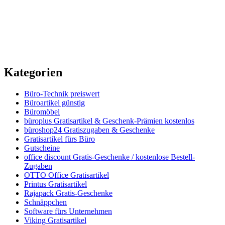
Kategorien
Büro-Technik preiswert
Büroartikel günstig
Büromöbel
büroplus Gratisartikel & Geschenk-Prämien kostenlos
büroshop24 Gratiszugaben & Geschenke
Gratisartikel fürs Büro
Gutscheine
office discount Gratis-Geschenke / kostenlose Bestell-
Zugaben
OTTO Office Gratisartikel
Printus Gratisartikel
Rajapack Gratis-Geschenke
Schnäppchen
Software fürs Unternehmen
Viking Gratisartikel