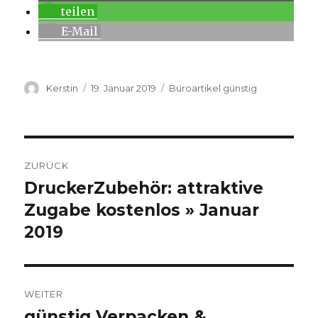
teilen
E-Mail
Autor
Kerstin
Veröffentlicht
19. Januar 2019
Kategorien
Büroartikel günstig
am
Beitragsnavigation
ZURÜCK
DruckerZubehör: attraktive
Vorheriger
Zugabe kostenlos » Januar
Beitrag:
2019
WEITER
günstig Verpacken &
Nächster