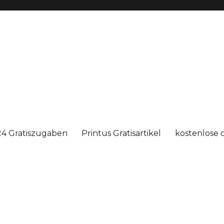
4 Gratiszugaben
Printus Gratisartikel
kostenlose 