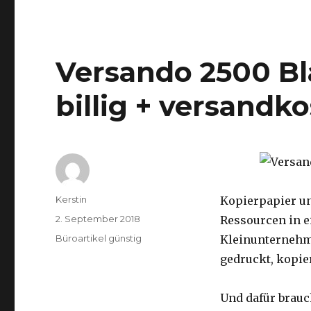
Versando 2500 Bl
billig + versandko
Autor
Kerstin
Kopierpapier un
Veröffentlicht
2. September 2018
Ressourcen in ei
am
Kategorien
Büroartikel günstig
Kleinunternehme
gedruckt, kopie
Und dafür brauch