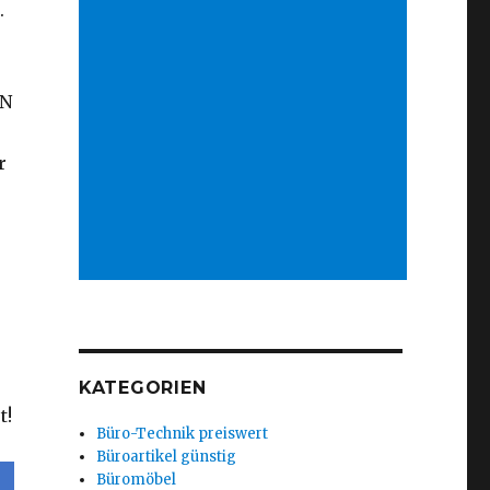
.
IN
r
KATEGORIEN
t!
Büro-Technik preiswert
Büroartikel günstig
Büromöbel