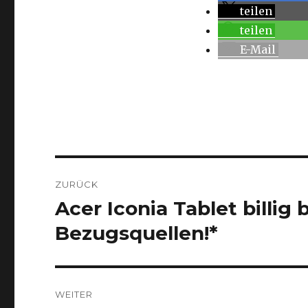
teilen
teilen
E-Mail
Beitragsnavigation
ZURÜCK
Acer Iconia Tablet billig 
Vorheriger
Beitrag:
Bezugsquellen!*
WEITER