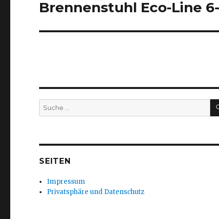
Brennenstuhl Eco-Line 6
Nächster
Beitrag:
Suche
nach:
SEITEN
Impressum
Privatsphäre und Datenschutz