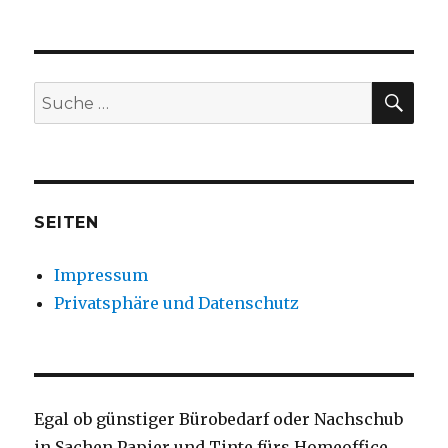
SU
Suche
nach:
SEITEN
Impressum
Privatsphäre und Datenschutz
Egal ob günstiger Bürobedarf oder Nachschub
in Sachen Papier und Tinte fürs Homeoffice,