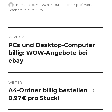
Autor
Kerstin
Veröffentlicht
8. Mai 2019
Kategorien
Büro-Technik preiswert
,
am
Gratisartikel fürs Büro
Beitragsnavigation
ZURÜCK
PCs und Desktop-Computer
Vorheriger
billig: WOW-Angebote bei
Beitrag:
ebay
WEITER
A4-Ordner billig bestellen →
Nächster
0,97€ pro Stück!
Beitrag: