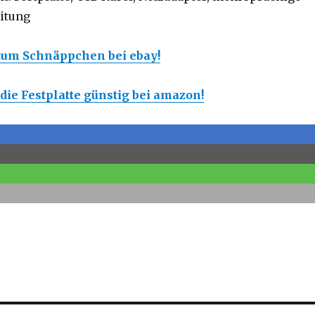
itung
 zum Schnäppchen bei ebay!
s die Festplatte günstig bei amazon!