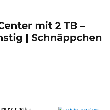
enter mit 2 TB –
nstig | Schnäppchen
 heute ein nettes