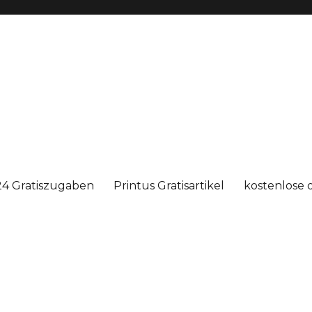
4 Gratiszugaben
Printus Gratisartikel
kostenlose 