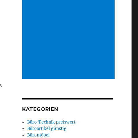
e
,
KATEGORIEN
Büro-Technik preiswert
Büroartikel günstig
Büromöbel