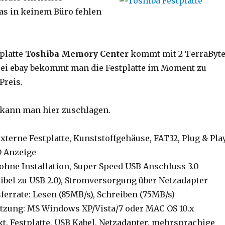
as in keinem Büro fehlen
platte
Toshiba Memory Center
kommt mit 2 TerraByt
Bei ebay bekommt man die Festplatte im Moment zu
Preis.
 kann man hier zuschlagen.
 externe Festplatte, Kunststoffgehäuse, FAT32, Plug & Play
D Anzeige
 ohne Installation, Super Speed USB Anschluss 3.0
bel zu USB 2.0), Stromversorgung über Netzadapter
ferrate: Lesen (85MB/s), Schreiben (75MB/s)
tzung: MS Windows XP/Vista/7 oder MAC OS 10.x
xt. Festplatte, USB Kabel, Netzadapter, mehrsprachige