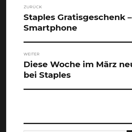
Beitragsnavigation
ZURÜCK
Staples Gratisgeschenk –
Vorheriger
Beitrag:
Smartphone
WEITER
Diese Woche im März neu:
Nächster
Beitrag:
bei Staples