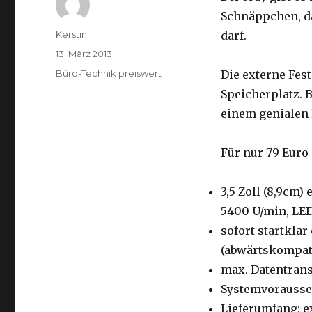
Schnäppchen, d
Autor
Kerstin
darf.
Veröffentlicht
13. März 2013
am
Kategorien
Büro-Technik preiswert
Die externe Fest
Speicherplatz. 
einem genialen 
Für nur 79 Euro
3,5 Zoll (8,9cm)
5400 U/min, LE
sofort startklar
(abwärtskompati
max. Datentrans
Systemvorausse
Lieferumfang: e