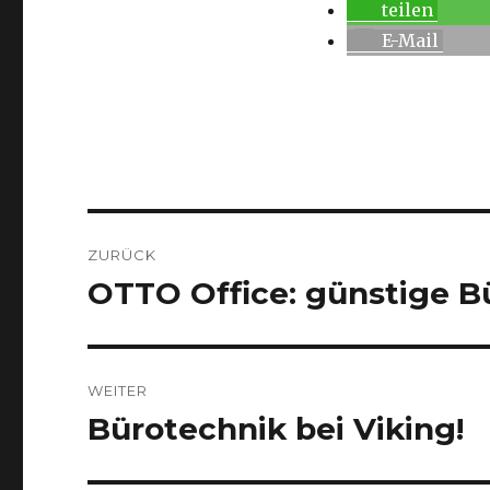
teilen
E-Mail
Beitragsnavigation
ZURÜCK
OTTO Office: günstige Bü
Vorheriger
Beitrag:
WEITER
Bürotechnik bei Viking!
Nächster
Beitrag: