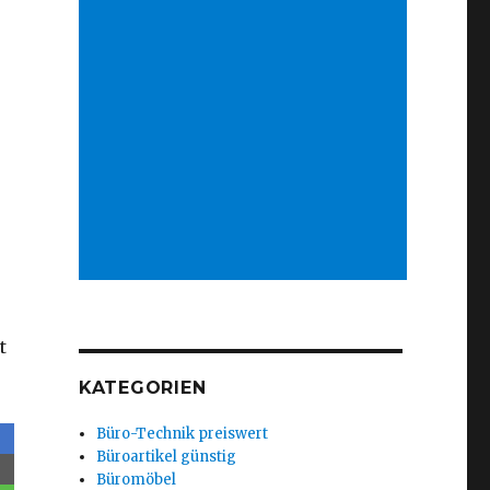
t
KATEGORIEN
Büro-Technik preiswert
Büroartikel günstig
Büromöbel