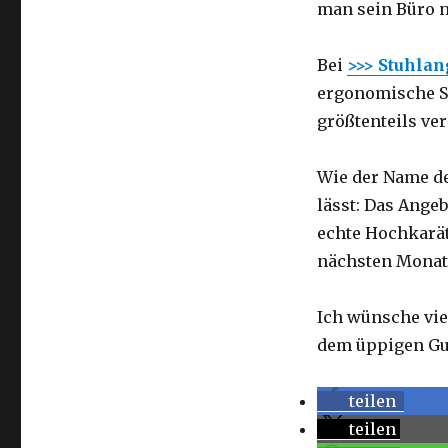
man sein Büro n
Bei
>>> Stuhlan
ergonomische St
größtenteils ve
Wie der Name d
lässt: Das Ange
echte Hochkarät
nächsten Monat
Ich wünsche vie
dem üppigen Gu
teilen
teilen