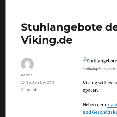
Stuhlangebote de
Viking.de
Stuhlangebote des Mon
Autor
Kerstin
Veröffentlicht
25. September 2018
Viking will es 
am
Kategorien
Büromöbel
sparen.
Neben dem
> ak
und Geschäfts