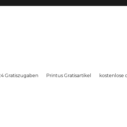
4 Gratiszugaben
Printus Gratisartikel
kostenlose 