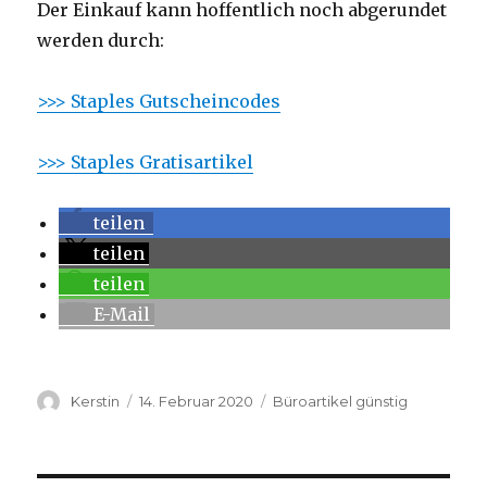
Der Einkauf kann hoffentlich noch abgerundet
werden durch:
>>> Staples Gutscheincodes
>>> Staples Gratisartikel
teilen
teilen
teilen
E-Mail
Autor
Kerstin
Veröffentlicht
14. Februar 2020
Kategorien
Büroartikel günstig
am