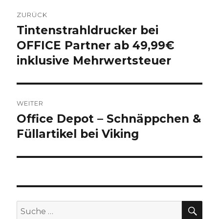
Beitragsnavigation
ZURÜCK
Tintenstrahldrucker bei
Vorheriger
OFFICE Partner ab 49,99€
Beitrag:
inklusive Mehrwertsteuer
WEITER
Office Depot – Schnäppchen &
Nächster
Füllartikel bei Viking
Beitrag:
SU
Suche