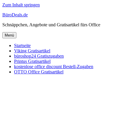
Zum Inhalt springen
BüroDeals.de
Schnäppchen, Angebote und Gratisartikel fürs Office
Menü
Startseite
Viking Gratisartikel
büroshop24 Gratiszugaben
Printus Gratisartikel
kostenlose office discount Bestell-Zugaben
OTTO Office Gratisartikel