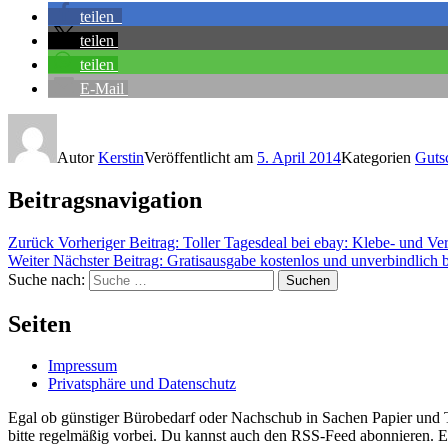
teilen
teilen
teilen
E-Mail
Autor
Kerstin
Veröffentlicht am
5. April 2014
Kategorien
Guts
Beitragsnavigation
Zurück
Vorheriger Beitrag:
Toller Tagesdeal bei ebay: Klebe- und Ve
Weiter
Nächster Beitrag:
Gratisausgabe kostenlos und unverbindlich be
Suche nach:
Suchen
Seiten
Impressum
Privatsphäre und Datenschutz
Egal ob günstiger Bürobedarf oder Nachschub in Sachen Papier und Ti
bitte regelmäßig vorbei. Du kannst auch den RSS-Feed abonnieren. Ei