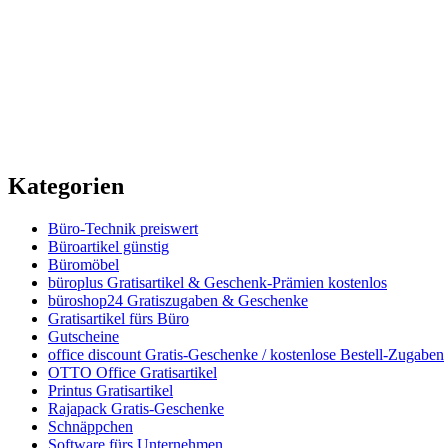
Kategorien
Büro-Technik preiswert
Büroartikel günstig
Büromöbel
büroplus Gratisartikel & Geschenk-Prämien kostenlos
büroshop24 Gratiszugaben & Geschenke
Gratisartikel fürs Büro
Gutscheine
office discount Gratis-Geschenke / kostenlose Bestell-Zugaben
OTTO Office Gratisartikel
Printus Gratisartikel
Rajapack Gratis-Geschenke
Schnäppchen
Software fürs Unternehmen