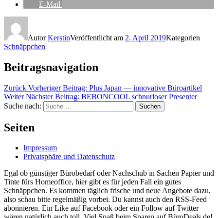
E-Mail
Autor
Kerstin
Veröffentlicht am
2. April 2019
Kategorien
Schnäppchen
Beitragsnavigation
Zurück
Vorheriger Beitrag:
Plus Japan — innovative Büroartikel
Weiter
Nächster Beitrag:
BEBONCOOL schnurloser Presenter
Suche nach:
Suchen
Seiten
Impressum
Privatsphäre und Datenschutz
Egal ob günstiger Bürobedarf oder Nachschub in Sachen Papier und
Tinte fürs Homeoffice, hier gibt es für jeden Fall ein gutes
Schnäppchen. Es kommen täglich frische und neue Angebote dazu,
also schau bitte regelmäßig vorbei. Du kannst auch den RSS-Feed
abonnieren. Ein Like auf Facebook oder ein Follow auf Twitter
wären natürlich auch toll. Viel Spaß beim Sparen auf BüroDeals.de!