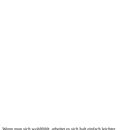
Wenn man sich wohlfühlt, arbeitet es sich halt einfach leichter.