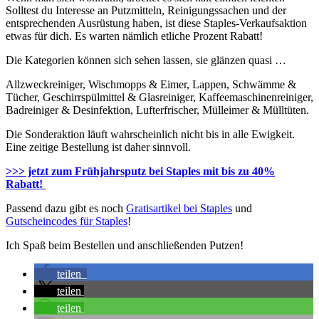
Solltest du Interesse an Putzmitteln, Reinigungssachen und der
entsprechenden Ausrüstung haben, ist diese Staples-Verkaufsaktion
etwas für dich. Es warten nämlich etliche Prozent Rabatt!
Die Kategorien können sich sehen lassen, sie glänzen quasi …
Allzweckreiniger, Wischmopps & Eimer, Lappen, Schwämme &
Tücher, Geschirrspülmittel & Glasreiniger, Kaffeemaschinenreiniger,
Badreiniger & Desinfektion, Lufterfrischer, Mülleimer & Mülltüten.
Die Sonderaktion läuft wahrscheinlich nicht bis in alle Ewigkeit.
Eine zeitige Bestellung ist daher sinnvoll.
>>> jetzt zum Frühjahrsputz bei Staples mit bis zu 40%
Rabatt!
Passend dazu gibt es noch
Gratisartikel bei Staples
und
Gutscheincodes für Staples
!
Ich Spaß beim Bestellen und anschließenden Putzen!
teilen
teilen
teilen