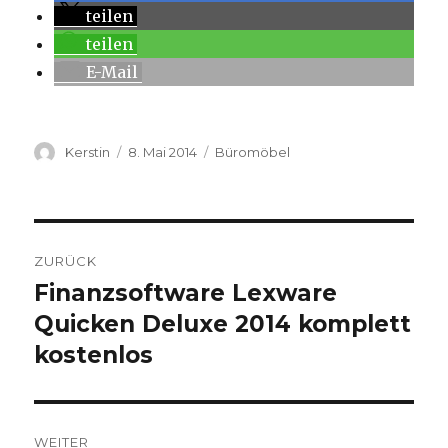
teilen
teilen
E-Mail
Autor
Kerstin
Veröffentlicht
8. Mai 2014
Kategorien
Büromöbel
am
Beitragsnavigation
ZURÜCK
Finanzsoftware Lexware
Vorheriger
Quicken Deluxe 2014 komplett
Beitrag:
kostenlos
WEITER