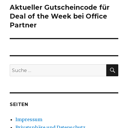
Aktueller Gutscheincode für
Nächster
Deal of the Week bei Office
Beitrag:
Partner
SU
Suche
nach:
SEITEN
Impressum
Privatsphäre und Datenschutz