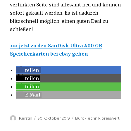
verlinkten Seite sind allesamt neu und können
sofort gekauft werden. Es ist dadurch
blitzschnell möglich, einen guten Deal zu
schießen!
>>> jetzt zu den SanDisk Ultra 400 GB
Speicherkarten bei ebay gehen
teilen
teilen
teilen
E-Mail
Autor
Kerstin
Veröffentlicht
30. Oktober 2019
Kategorien
Büro-Technik preiswert
am