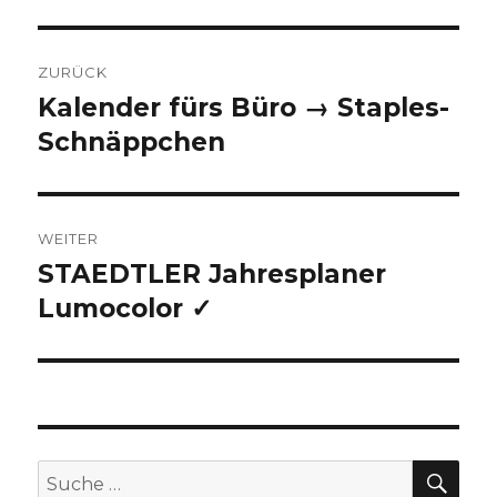
Beitragsnavigation
ZURÜCK
Kalender fürs Büro → Staples-
Vorheriger
Schnäppchen
Beitrag:
WEITER
STAEDTLER Jahresplaner
Nächster
Lumocolor ✓
Beitrag:
SU
Suche