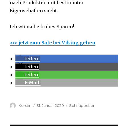
nach Produkten mit bestimmten
Eigenschaften sucht.
Ich wünsche frohes Sparen!
>>> jetzt zum Sale bei Viking gehen
teilen
teilen
teilen
E-Mail
Autor
Kerstin
Veröffentlicht
31. Januar 2020
Kategorien
Schnäppchen
am