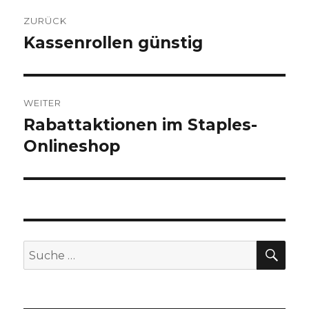
Beitragsnavigation
ZURÜCK
Kassenrollen günstig
Vorheriger
Beitrag:
WEITER
Rabattaktionen im Staples-
Nächster
Onlineshop
Beitrag:
SU
Suche
nach: