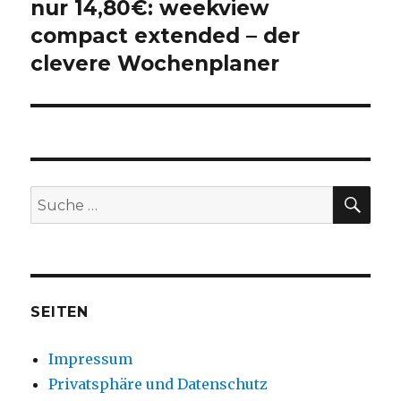
nur 14,80€: weekview
Nächster
compact extended – der
Beitrag:
clevere Wochenplaner
SU
Suche
nach:
SEITEN
Impressum
Privatsphäre und Datenschutz