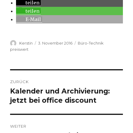
teilen
teilen
E-Mail
Autor
Kerstin
Veröffentlicht
3. November 2016
Kategorien
Büro-Technik
am
preiswert
Beitragsnavigation
ZURÜCK
Kalender und Archivierung:
Vorheriger
jetzt bei office discount
Beitrag:
WEITER