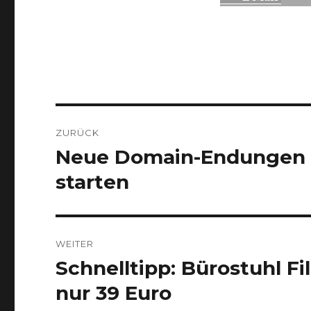
Beitragsnavigation
ZURÜCK
Neue Domain-Endungen 2
Vorheriger
Beitrag:
starten
WEITER
Schnelltipp: Bürostuhl F
Nächster
Beitrag:
nur 39 Euro