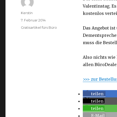
Valentinstag. E
Autor
Kerstin
kostenlos vertei
Veröffentlicht
7. Februar 2014
am
Kategorien
Gratisartikel fürs Büro
Das Angebot ist
Dementsprechen
muss die Bestel
Also nichts wie
allen BüroDealer
>>> zur Bestell
teilen
teilen
teilen
E-Mail