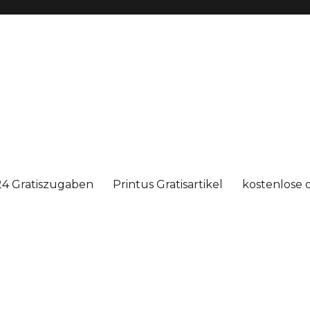
4 Gratiszugaben
Printus Gratisartikel
kostenlose 