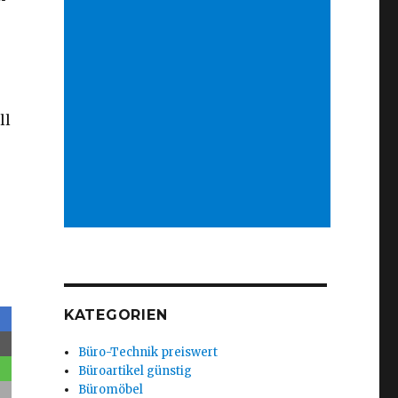
ll
KATEGORIEN
Büro-Technik preiswert
Büroartikel günstig
Büromöbel