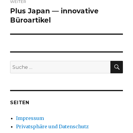
WEITER
Plus Japan — innovative
Nächster
Büroartikel
Beitrag:
SU
Suche
nach:
SEITEN
Impressum
Privatsphäre und Datenschutz