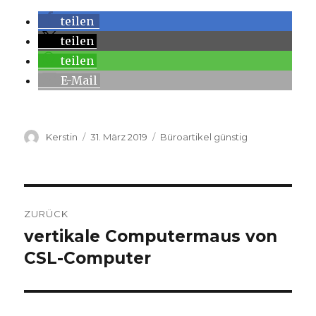
teilen
teilen
teilen
E-Mail
Autor
Kerstin
Veröffentlicht
31. März 2019
Kategorien
Büroartikel günstig
am
Beitragsnavigation
ZURÜCK
vertikale Computermaus von
Vorheriger
CSL-Computer
Beitrag: