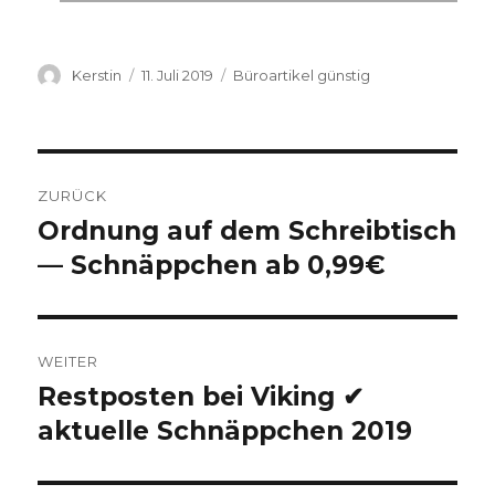
Autor
Kerstin
Veröffentlicht
11. Juli 2019
Kategorien
Büroartikel günstig
am
Beitragsnavigation
ZURÜCK
Ordnung auf dem Schreibtisch
Vorheriger
— Schnäppchen ab 0,99€
Beitrag:
WEITER
Restposten bei Viking ✔
Nächster
aktuelle Schnäppchen 2019
Beitrag: