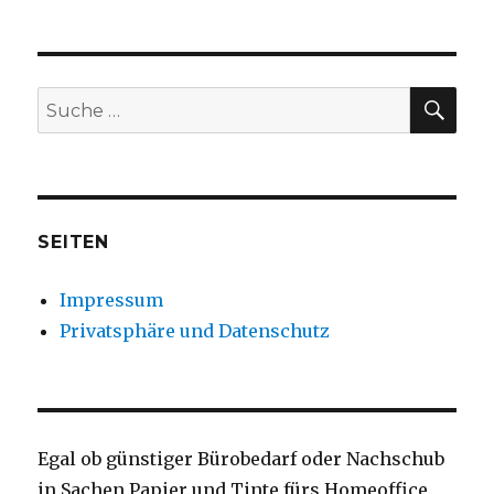
SU
Suche
nach:
SEITEN
Impressum
Privatsphäre und Datenschutz
Egal ob günstiger Bürobedarf oder Nachschub
in Sachen Papier und Tinte fürs Homeoffice,