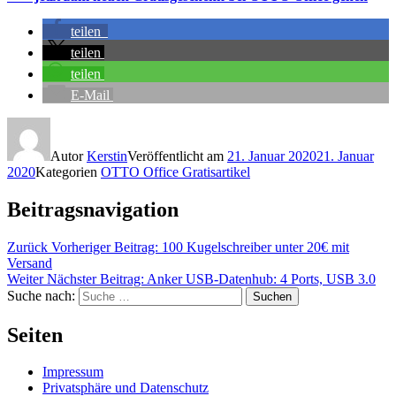
teilen
teilen
teilen
E-Mail
Autor
Kerstin
Veröffentlicht am
21. Januar 2020
21. Januar
2020
Kategorien
OTTO Office Gratisartikel
Beitragsnavigation
Zurück
Vorheriger Beitrag:
100 Kugelschreiber unter 20€ mit
Versand
Weiter
Nächster Beitrag:
Anker USB-Datenhub: 4 Ports, USB 3.0
Suche nach:
Suchen
Seiten
Impressum
Privatsphäre und Datenschutz