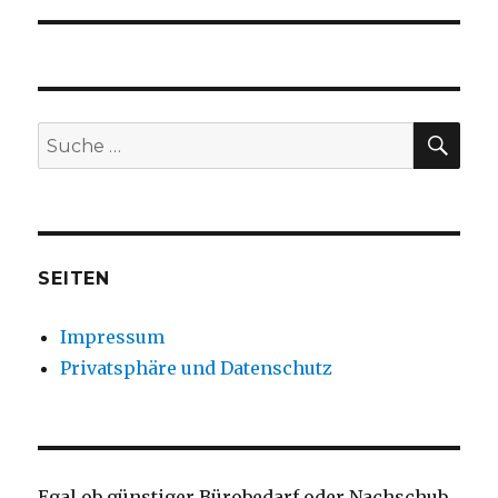
SU
Suche
nach:
SEITEN
Impressum
Privatsphäre und Datenschutz
Egal ob günstiger Bürobedarf oder Nachschub