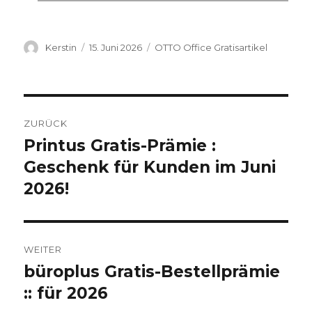
Autor
Kerstin
Veröffentlicht
15. Juni 2026
Kategorien
OTTO Office Gratisartikel
am
Beitragsnavigation
ZURÜCK
Printus Gratis-Prämie :
Vorheriger
Geschenk für Kunden im Juni
Beitrag:
2026!
WEITER
büroplus Gratis-Bestellprämie
Nächster
:: für 2026
Beitrag: