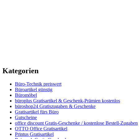
Kategorien
Büro-Technik preiswert
Büroartikel günstig
Büromöbel
büroplus Gratisartikel & Geschenk-Prämien kostenlos
büroshop24 Gratiszugaben & Geschenke
Gratisartikel fürs Büro
Gutscheine
office discount Gratis-Geschenke / kostenlose Bestell-Zugaben
OTTO Office Gratisartikel
Printus Gratisartikel