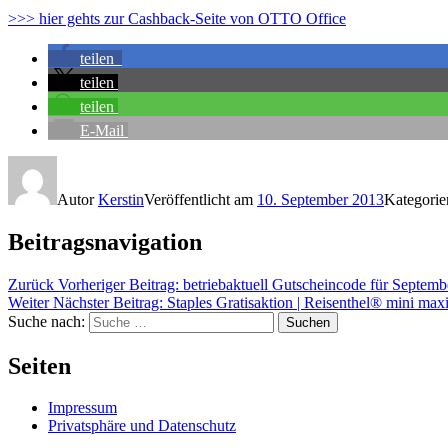
>>> hier gehts zur Cashback-Seite von OTTO Office
teilen
teilen
teilen
E-Mail
Autor
Kerstin
Veröffentlicht am
10. September 2013
Kategori
Beitragsnavigation
Zurück
Vorheriger Beitrag:
betriebaktuell Gutscheincode für Septemb
Weiter
Nächster Beitrag:
Staples Gratisaktion | Reisenthel® mini max
Suche nach:
Suchen
Seiten
Impressum
Privatsphäre und Datenschutz