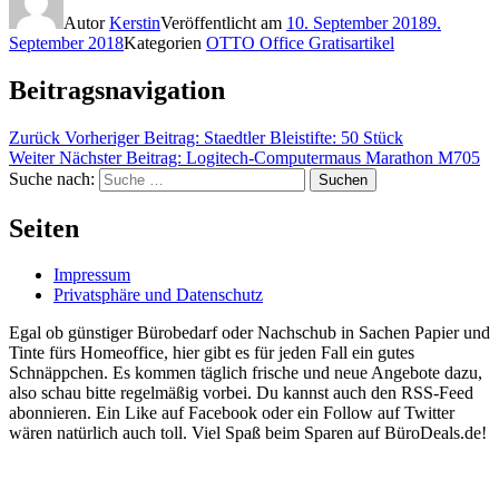
Autor
Kerstin
Veröffentlicht am
10. September 2018
9.
September 2018
Kategorien
OTTO Office Gratisartikel
Beitragsnavigation
Zurück
Vorheriger Beitrag:
Staedtler Bleistifte: 50 Stück
Weiter
Nächster Beitrag:
Logitech-Computermaus Marathon M705
Suche nach:
Suchen
Seiten
Impressum
Privatsphäre und Datenschutz
Egal ob günstiger Bürobedarf oder Nachschub in Sachen Papier und
Tinte fürs Homeoffice, hier gibt es für jeden Fall ein gutes
Schnäppchen. Es kommen täglich frische und neue Angebote dazu,
also schau bitte regelmäßig vorbei. Du kannst auch den RSS-Feed
abonnieren. Ein Like auf Facebook oder ein Follow auf Twitter
wären natürlich auch toll. Viel Spaß beim Sparen auf BüroDeals.de!