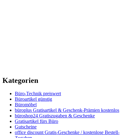
Kategorien
Büro-Technik preiswert
Büroartikel günstig
Büromöbel
büroplus Gratisartikel & Geschenk-Prämien kostenlos
büroshop24 Gratiszugaben & Geschenke
Gratisartikel fürs Büro
Gutscheine
office discount Gratis-Geschenke / kostenlose Bestell-
Zugaben