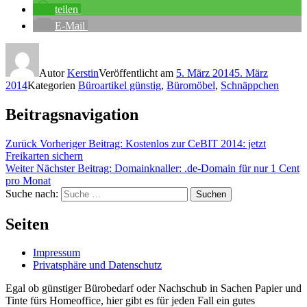
teilen
E-Mail
Autor
Kerstin
Veröffentlicht am
5. März 2014
5. März
2014
Kategorien
Büroartikel günstig
,
Büromöbel
,
Schnäppchen
Beitragsnavigation
Zurück
Vorheriger Beitrag:
Kostenlos zur CeBIT 2014: jetzt
Freikarten sichern
Weiter
Nächster Beitrag:
Domainknaller: .de-Domain für nur 1 Cent
pro Monat
Suche nach:
Suchen
Seiten
Impressum
Privatsphäre und Datenschutz
Egal ob günstiger Bürobedarf oder Nachschub in Sachen Papier und
Tinte fürs Homeoffice, hier gibt es für jeden Fall ein gutes