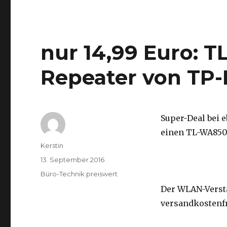
nur 14,99 Euro:
Repeater von TP-
Super-Deal bei 
einen TL-WA850
Autor
Kerstin
Veröffentlicht
13. September 2016
am
Kategorien
Büro-Technik preiswert
Der WLAN-Verstä
versandkostenfr