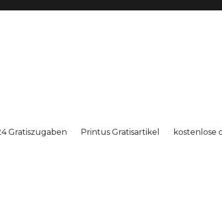
4 Gratiszugaben
Printus Gratisartikel
kostenlose 