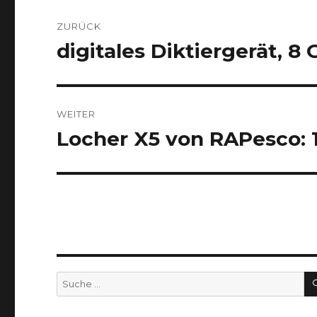
Beitragsnavigation
ZURÜCK
digitales Diktiergerät, 8 
Vorheriger
Beitrag:
WEITER
Locher X5 von RAPesco: 
Nächster
Beitrag:
Suche
nach: