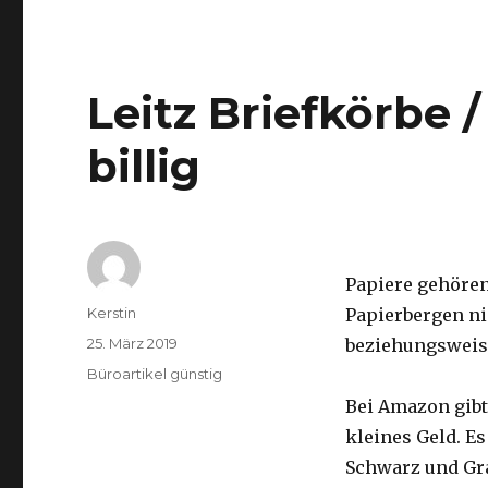
Leitz Briefkörbe 
billig
Papiere gehören
Autor
Kerstin
Papierbergen ni
Veröffentlicht
25. März 2019
beziehungsweise
am
Kategorien
Büroartikel günstig
Bei Amazon gibt 
kleines Geld. Es
Schwarz und Gra