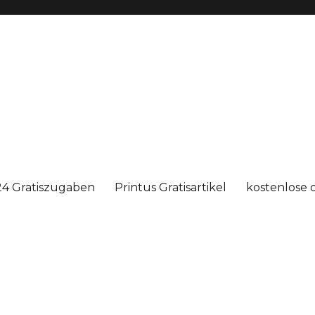
4 Gratiszugaben
Printus Gratisartikel
kostenlose 