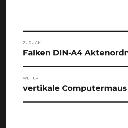
Beitragsnavigation
ZURÜCK
Falken DIN-A4 Aktenordne
Vorheriger
Beitrag:
WEITER
vertikale Computermaus
Nächster
Beitrag: