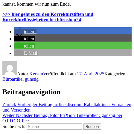
kannst, kommen wir nun zum Ende.
>>> hier geht es zu den Korrekturstiften und
Korrekturflüssigkeiten bei büroshop24
teilen
teilen
teilen
E-Mail
Autor
Kerstin
Veröffentlicht am
17. April 2025
Kategorien
Büroartikel günstig
Beitragsnavigation
Zurück
Vorheriger Beitrag:
office discount Rabattaktion : Verpacken
und Versenden
Weiter
Nächster Beitrag:
Pilot FriXion Tintenroller : günstig bei
OTTO Office
Suche nach:
Suchen