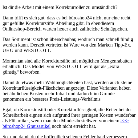
Ist dir die Arbeit mit einem Korrekturroller zu umständlich?
Dann trifft es sich gut, dass es bei büroshop24 nicht nur eine recht
gut gefüllte Korrekturstifte-Abteilung gibt. In ebendiesem
Onlineshop-Bereich warten heuer auch zahlreiche Schnäppchen.
Das Sortiment ist schön überschaubar, wodurch man schnell fündig
werden kann. Derzeit vertreten ist Ware von den Marken Tipp-Ex,
UHU und WESTCOTT.
Momentan sind alle Korrekturstifte mit möglichen Mengenrabatten
erhältlich. Das Modell von WESTCOTT wird gar als „extra
günstig“ beworben.
Damit du etwas mehr Wahlmöglichkeiten hast, werden auch kleine
Korrekturflüssigkeit-Fläschchen angezeigt. Diese Varianten haben
bei ähnlichen Kosten mehr Inhalt und dadurch im Grunde
genommen ein besseres Preis-Leistungs-Verhältnis.
Egal, ob Korrekturstift oder Korrekturflüssigkeit, die Retter bei der
Schreibarbeit eignen sich aufgrund ihrer geringen Kosten wunderbar
als Füllartikel, wenn man den Mindestbestellwert von einem
>>>
büroshop24 Gratisartikel
noch nicht erreicht hat.
So, und damit du die hoffentlich seltenen Fehler bald verbessern