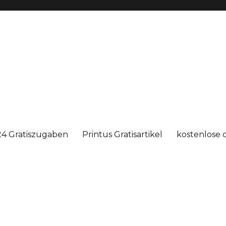
4 Gratiszugaben
Printus Gratisartikel
kostenlose 