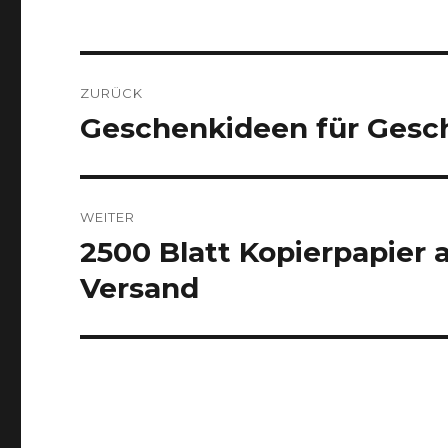
Beitragsnavigation
ZURÜCK
Geschenkideen für Gesch
Vorheriger
Beitrag:
WEITER
2500 Blatt Kopierpapier a
Nächster
Beitrag:
Versand