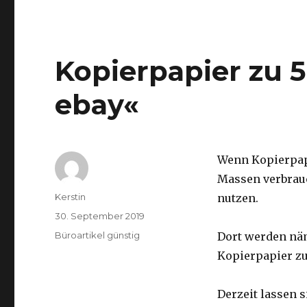
Kopierpapier zu 50
ebay«
Wenn Kopierpapi
Massen verbrauc
Autor
Kerstin
nutzen.
Veröffentlicht
30. September 2019
am
Kategorien
Büroartikel günstig
Dort werden nä
Kopierpapier zu
Derzeit lassen 