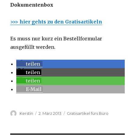
Dokumentenbox
>>> hier gehts zu den Gratisartikeln
Es muss nur kurz ein Bestellformular
ausgefüllt werden.
teilen
teilen
teilen
E-Mail
Autor
Kerstin
Veröffentlicht
2. März 2013
Kategorien
Gratisartikel fürs Büro
am