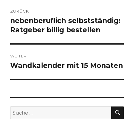
Beitragsnavigation
ZURÜCK
nebenberuflich selbstständig:
Vorheriger
Ratgeber billig bestellen
Beitrag:
WEITER
Wandkalender mit 15 Monaten
Nächster
Beitrag:
SU
Suche
nach: