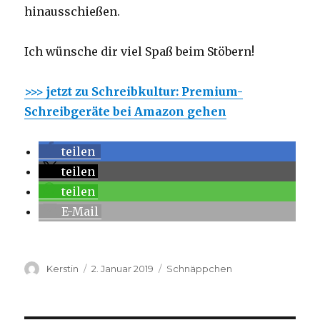
hinausschießen.
Ich wünsche dir viel Spaß beim Stöbern!
>>> jetzt zu Schreibkultur: Premium-
Schreibgeräte bei Amazon gehen
teilen
teilen
teilen
E-Mail
Autor
Kerstin
Veröffentlicht
2. Januar 2019
Kategorien
Schnäppchen
am