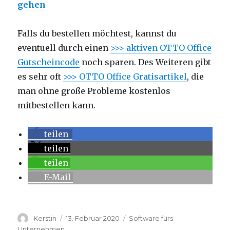
gehen
Falls du bestellen möchtest, kannst du
eventuell durch einen
>>> aktiven OTTO Office
Gutscheincode
noch sparen. Des Weiteren gibt
es sehr oft
>>> OTTO Office Gratisartikel
, die
man ohne große Probleme kostenlos
mitbestellen kann.
teilen
teilen
teilen
E-Mail
Autor
Kerstin
Veröffentlicht
13. Februar 2020
Kategorien
Software fürs
am
Unternehmen