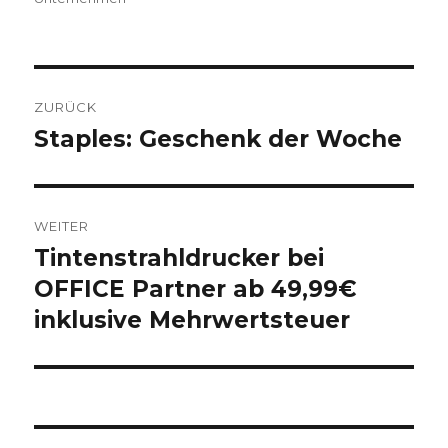
Beitragsnavigation
ZURÜCK
Staples: Geschenk der Woche
Vorheriger
Beitrag:
WEITER
Tintenstrahldrucker bei
Nächster
OFFICE Partner ab 49,99€
Beitrag:
inklusive Mehrwertsteuer