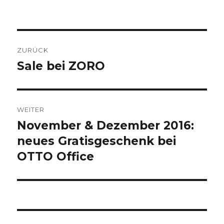
am
Beitragsnavigation
ZURÜCK
Sale bei ZORO
Vorheriger
Beitrag:
WEITER
November & Dezember 2016:
Nächster
neues Gratisgeschenk bei
Beitrag:
OTTO Office