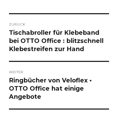
am
Beitragsnavigation
ZURÜCK
Tischabroller für Klebeband
Vorheriger
bei OTTO Office : blitzschnell
Beitrag:
Klebestreifen zur Hand
WEITER
Ringbücher von Veloflex •
Nächster
OTTO Office hat einige
Beitrag:
Angebote