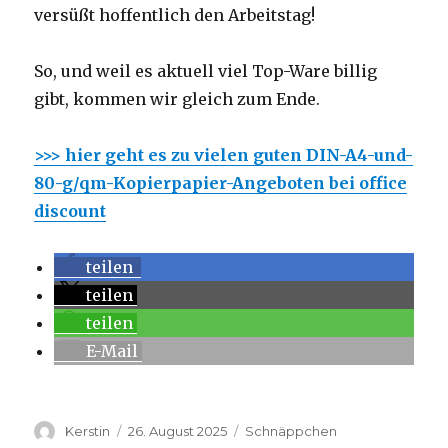
versüßt hoffentlich den Arbeitstag!
So, und weil es aktuell viel Top-Ware billig
gibt, kommen wir gleich zum Ende.
>>> hier geht es zu vielen guten DIN-A4-und-
80-g/qm-Kopierpapier-Angeboten bei office
discount
teilen
teilen
teilen
E-Mail
Autor
Kerstin
Veröffentlicht
26. August 2025
Kategorien
Schnäppchen