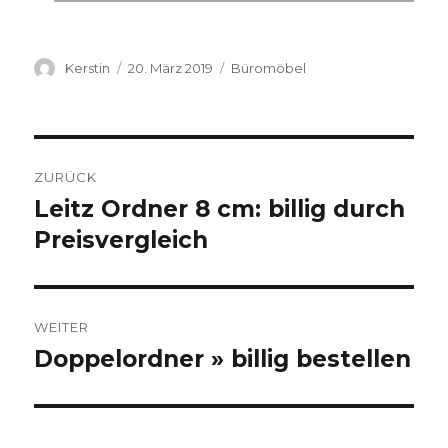
Autor
Kerstin
Veröffentlicht
20. März 2019
Kategorien
Büromöbel
am
Beitragsnavigation
ZURÜCK
Leitz Ordner 8 cm: billig durch
Vorheriger
Preisvergleich
Beitrag:
WEITER
Doppelordner » billig bestellen
Nächster
Beitrag: