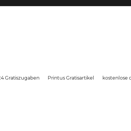
4 Gratiszugaben
Printus Gratisartikel
kostenlose 