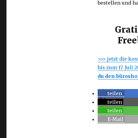
bestellen und h
Grat
Free
>>> jetzt die k
bis zum 17. Juli 
du den bürosho
teilen
teilen
teilen
E-Mail