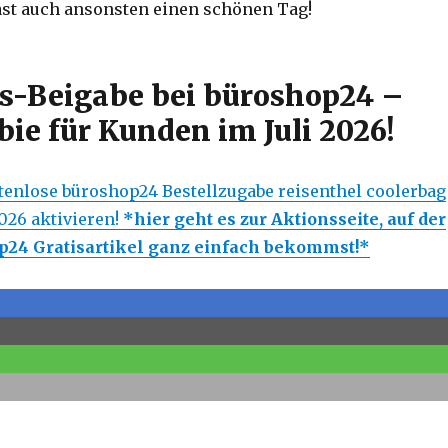
ast auch ansonsten einen schönen Tag!
is-Beigabe bei büroshop24 –
bie für Kunden im Juli 2026!
ostenlose büroshop24 Bestellzugabe reisenthel coolerbag
2026 aktivieren!
*hier geht es zur Aktionsseite, auf der
p24 Gratisartikel ganz einfach bekommst!*