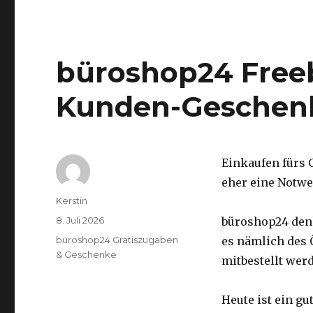
büroshop24 Freeb
Kunden-Geschenk
Einkaufen fürs 
eher eine Notwe
Autor
Kerstin
Veröffentlicht
8. Juli 2026
büroshop24 denk
am
Kategorien
büroshop24 Gratiszugaben
es nämlich des
& Geschenke
mitbestellt wer
Heute ist ein gu