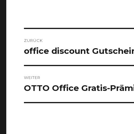
Beitragsnavigation
ZURÜCK
office discount Gutschein 
Vorheriger
Beitrag:
WEITER
OTTO Office Gratis-Prämi
Nächster
Beitrag: