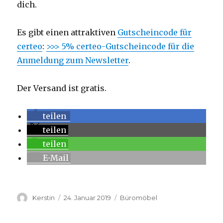
dich.
Es gibt einen attraktiven
Gutscheincode für
certeo
:
>>> 5% certeo-Gutscheincode für die
Anmeldung zum Newsletter
.
Der Versand ist gratis.
teilen
teilen
teilen
E-Mail
Autor
Kerstin
Veröffentlicht
24. Januar 2019
Kategorien
Büromöbel
am