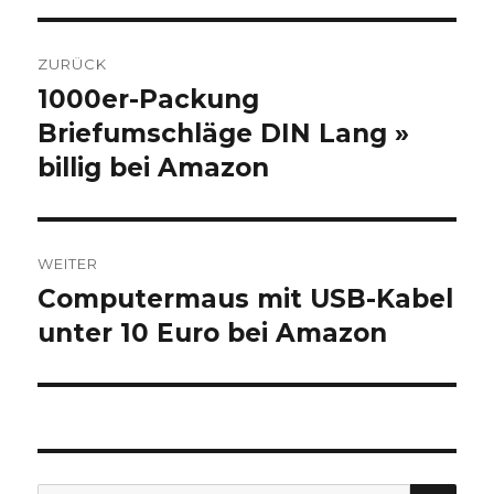
Beitragsnavigation
ZURÜCK
1000er-Packung
Vorheriger
Briefumschläge DIN Lang »
Beitrag:
billig bei Amazon
WEITER
Computermaus mit USB-Kabel
Nächster
unter 10 Euro bei Amazon
Beitrag:
SU