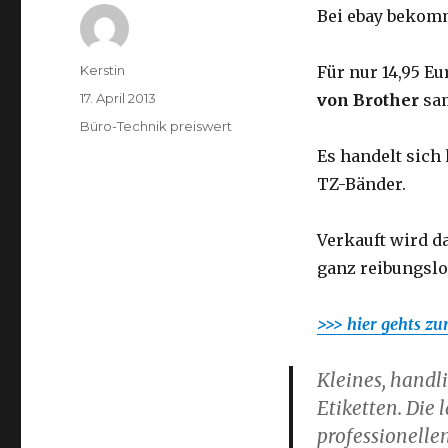
Bei ebay bekomm
Autor
Kerstin
Für nur 14,95 
Veröffentlicht
17. April 2013
von Brother
sam
am
Kategorien
Büro-Technik preiswert
Es handelt sich 
TZ-Bänder.
Verkauft wird d
ganz reibungslo
>>> hier gehts z
Kleines, handl
Etiketten. Die
professionellen