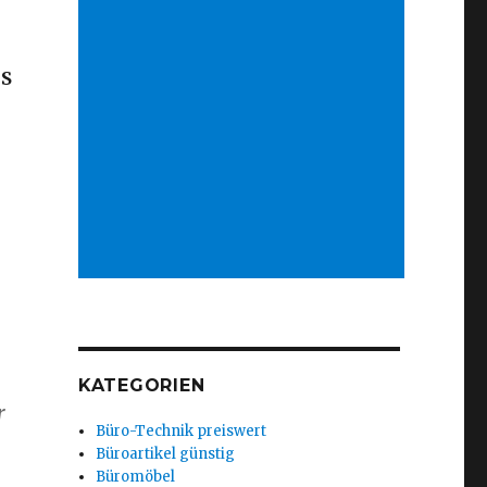
0S
KATEGORIEN
r
Büro-Technik preiswert
Büroartikel günstig
Büromöbel