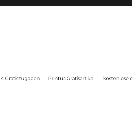
4 Gratiszugaben
Printus Gratisartikel
kostenlose 