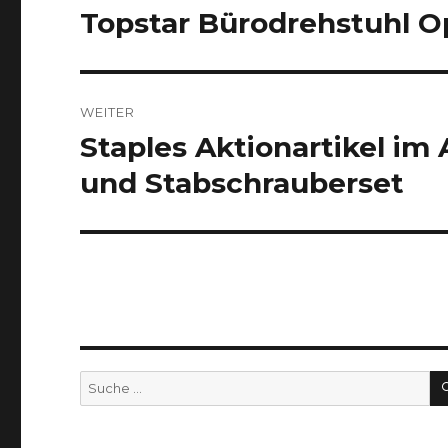
Topstar Bürodrehstuhl Op
Vorheriger
Beitrag:
WEITER
Staples Aktionartikel im 
Nächster
Beitrag:
und Stabschrauberset
Suche
nach: