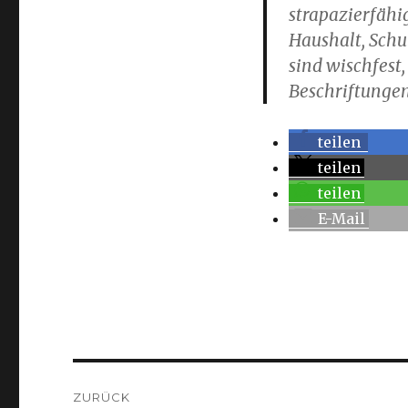
strapazierfähi
Haushalt, Schu
sind wischfest,
Beschriftunge
teilen
teilen
teilen
E-Mail
Beitragsnavigation
ZURÜCK