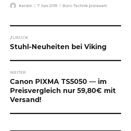
Autor
Kerstin
Veröffentlicht
7. Juni 2019
Kategorien
Büro-Technik preiswert
am
Beitragsnavigation
ZURÜCK
Stuhl-Neuheiten bei Viking
Vorheriger
Beitrag:
WEITER
Canon PIXMA TS5050 — im
Nächster
Preisvergleich nur 59,80€ mit
Beitrag:
Versand!