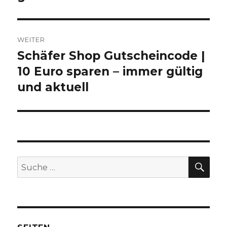
WEITER
Schäfer Shop Gutscheincode |
Nächster
10 Euro sparen – immer gültig
Beitrag:
und aktuell
SU
Suche
nach: