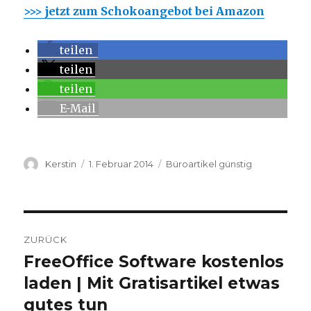
>>> jetzt zum Schokoangebot bei Amazon
teilen
teilen
teilen
E-Mail
Autor
Kerstin
Veröffentlicht
1. Februar 2014
Kategorien
Büroartikel günstig
am
Beitragsnavigation
ZURÜCK
FreeOffice Software kostenlos
Vorheriger
laden | Mit Gratisartikel etwas
Beitrag:
gutes tun