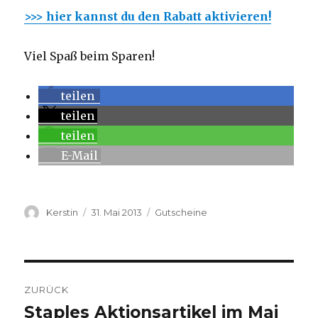
>>> hier kannst du den Rabatt aktivieren!
Viel Spaß beim Sparen!
teilen
teilen
teilen
E-Mail
Autor
Kerstin
Veröffentlicht
31. Mai 2013
Kategorien
Gutscheine
am
Beitragsnavigation
ZURÜCK
Staples Aktionsartikel im Mai
Vorheriger