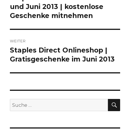
und Juni 2013 | kostenlose
Beitrag:
Geschenke mitnehmen
WEITER
Staples Direct Onlineshop |
Nächster
Gratisgeschenke im Juni 2013
Beitrag:
SU
Suche
nach: