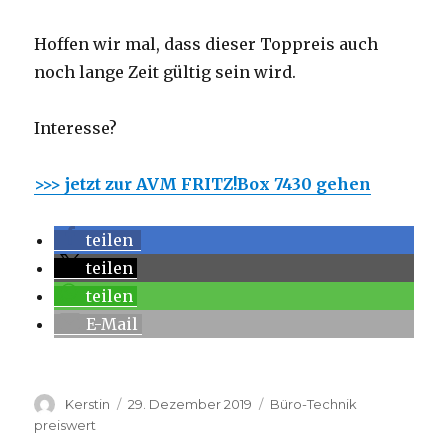
Hoffen wir mal, dass dieser Toppreis auch
noch lange Zeit gültig sein wird.
Interesse?
>>> jetzt zur AVM FRITZ!Box 7430 gehen
teilen
teilen
teilen
E-Mail
Autor
Kerstin
Veröffentlicht
29. Dezember 2019
Kategorien
Büro-Technik
am
preiswert