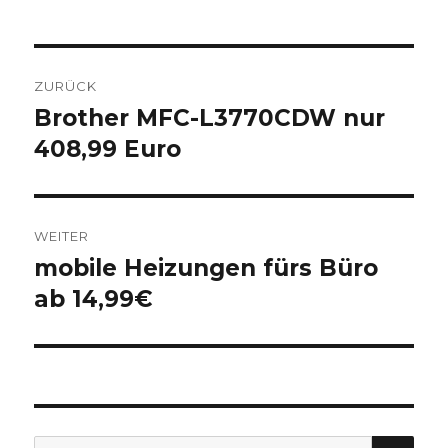
Beitragsnavigation
ZURÜCK
Brother MFC-L3770CDW nur
Vorheriger
408,99 Euro
Beitrag:
WEITER
mobile Heizungen fürs Büro
Nächster
ab 14,99€
Beitrag:
SU