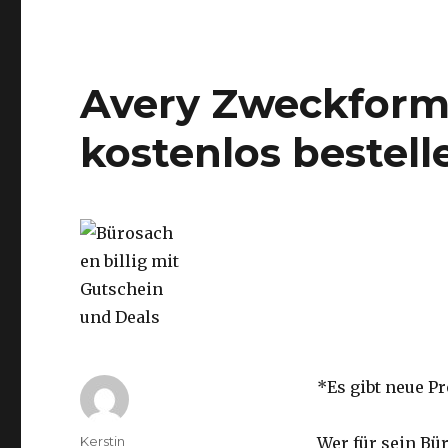
Avery Zweckform
kostenlos bestell
*Es gibt neue P
Autor
Kerstin
Wer für sein Bü