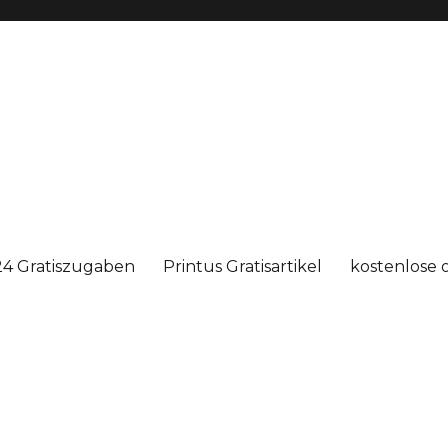
4 Gratiszugaben
Printus Gratisartikel
kostenlose 