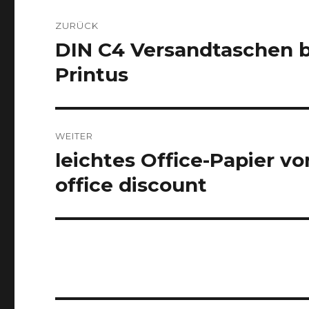
Beitragsnavigation
ZURÜCK
DIN C4 Versandtaschen bi
Vorheriger
Beitrag:
Printus
WEITER
leichtes Office-Papier vo
Nächster
Beitrag:
office discount