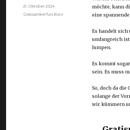
Veröffentlicht
21. Oktober 2024
möchte, kann di
am
Kategorien
Gratisartikel fürs Büro
eine spannende
Es handelt sich
umfangreich ist
lumpen.
Es kommt sogar 
sein. Es muss n
So, doch da die
solange der Vor
wir kümmern u
Gratis