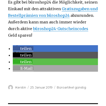
Es gibt bei büroshop24 die Möglichkeit, seinen
Einkauf mit den attraktiven
Gratiszugaben und
Bestellprämien von büroshop24
abzurunden.
Außerdem kann man auch immer wieder
durch aktive
büroshop24-Gutscheincodes
Geld sparen!
teilen
teilen
teilen
E-Mail
Autor
Kerstin
Veröffentlicht
25. Januar 2019
Kategorien
Büroartikel günstig
am