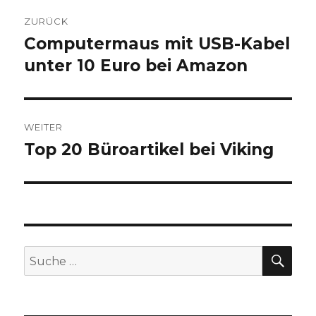
Beitragsnavigation
ZURÜCK
Computermaus mit USB-Kabel
Vorheriger
unter 10 Euro bei Amazon
Beitrag:
WEITER
Top 20 Büroartikel bei Viking
Nächster
Beitrag:
SU
Suche
nach: