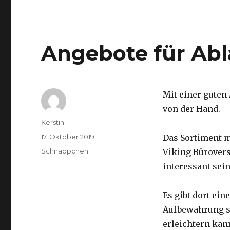
Angebote für Abl
Mit einer guten
von der Hand.
Autor
Kerstin
Veröffentlicht
17. Oktober 2019
Das Sortiment m
am
Kategorien
Schnäppchen
Viking Bürovers
interessant sein
Es gibt dort ei
Aufbewahrung s
erleichtern kan