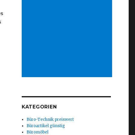
es
s
KATEGORIEN
Büro-Technik preiswert
Büroartikel günstig
Büromöbel