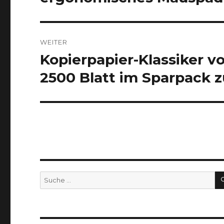
Beitrag:
WEITER
Kopierpapier-Klassiker v
Nächster
Beitrag:
2500 Blatt im Sparpack z
Suche
nach: