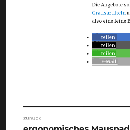
Die Angebote so
Gratisartikeln
u
also eine feine 
teilen
teilen
teilen
E-Mail
Beitragsnavigation
ZURÜCK
ergonomisches Mauspad
Vorheriger