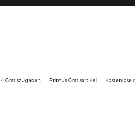
4 Gratiszugaben
Printus Gratisartikel
kostenlose 