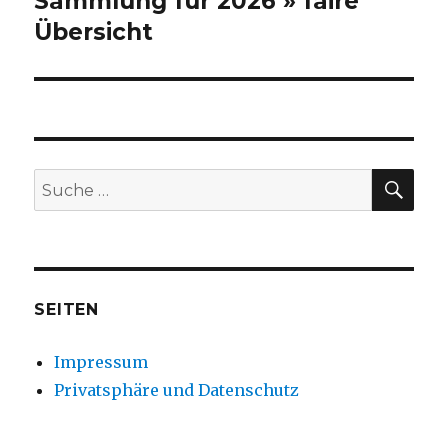
Sammlung für 2026 » faire
Übersicht
SU
Suche
nach:
SEITEN
Impressum
Privatsphäre und Datenschutz