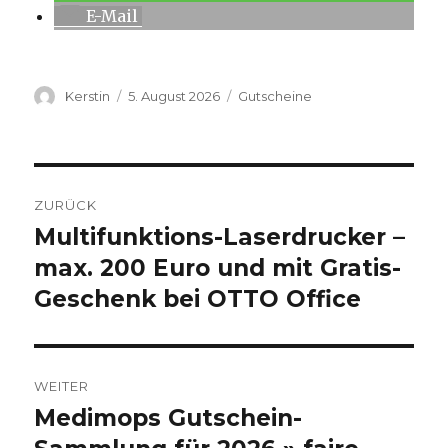
E-Mail
Autor
Kerstin
Veröffentlicht
5. August 2026
Kategorien
Gutscheine
am
Beitragsnavigation
ZURÜCK
Multifunktions-Laserdrucker –
Vorheriger
max. 200 Euro und mit Gratis-
Beitrag:
Geschenk bei OTTO Office
WEITER
Medimops Gutschein-
Nächster
Beitrag: