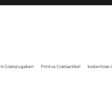
4 Gratiszugaben
Printus Gratisartikel
kostenlose 