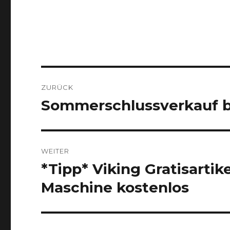
Beitragsnavigation
ZURÜCK
Sommerschlussverkauf b
Vorheriger
Beitrag:
WEITER
*Tipp* Viking Gratisarti
Nächster
Beitrag:
Maschine kostenlos