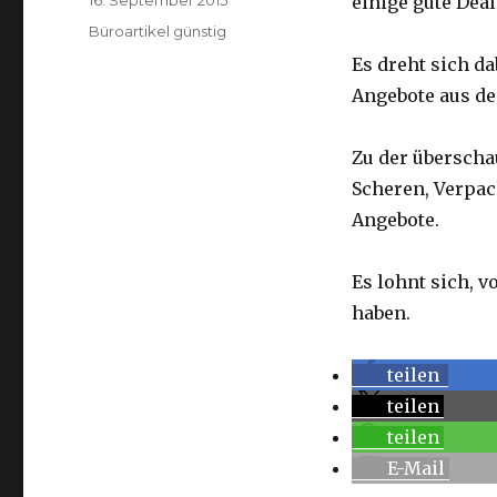
einige gute Dea
am
Kategorien
Büroartikel günstig
Es dreht sich d
Angebote aus de
Zu der überscha
Scheren, Verpa
Angebote.
Es lohnt sich, 
haben.
teilen
teilen
teilen
E-Mail