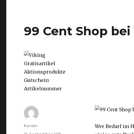
99 Cent Shop bei
Autor
Kerstin
Wer Bedarf im H
Veröffentlicht
16. September 2015